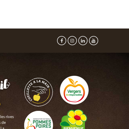
les rives
s de
 La