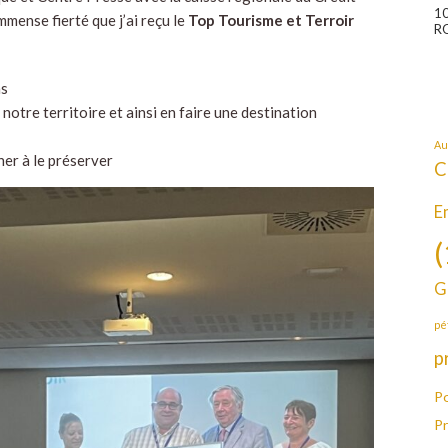
1
mmense fierté que j’ai reçu le
Top Tourisme et Terroir
R
ns
notre territoire et ainsi en faire une destination
Au
cher à le préserver
C
E
(
G
pé
p
Po
P