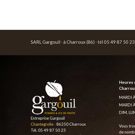
SARL Gargouil ∙ à Charroux (86) ∙ tél 05 49 87 50 23
Heures 
Charroux
MARDI À
MARDI À
DIM, LU
Entreprise Gargouil
Chantegrolle
∙ 86250 Charroux
Vous tro
Tél. 05 49 87 50 23
de nombr