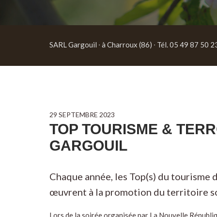
SARL Gargouil ∙ à Charroux (86) ∙ Tél. 05 49 87 50 2
29 SEPTEMBRE 2023
TOP TOURISME & TERR
GARGOUIL
Chaque année, les Top(s) du tourisme 
œuvrent à la promotion du territoire s
Lors de la soirée organisée par La Nouvelle Républiq