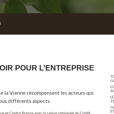
3
OIR POUR L’ENTREPRISE
T
G
L’
A
de la Vienne récompensent les acteurs qui
L
ous différents aspects.
2
G
E
ue et Centre Presse avec la caisse régionale du Crédit