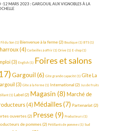
0 -12 MARS 2023 : GARGOUIL AUX VIGNOBLES À LA
OCHELLE
Bienvenue à la ferme
(2)
 Fil du Son
(1)
Boutique
(1)
BTS
(1)
harroux
(4)
Corbeilles à offrir
(1)
Drive
(1)
E-shop
(1)
Foires et salons
mploi
(3)
English
(1)
17)
Gargouil
(6)
Gîte La
Gite grande capacité
(1)
argouil
(3)
International
(2)
Gîte à la ferme
(1)
Jus de fruits
Magasin
(8)
Marché de
Label
(2)
tillant
(1)
Médailles
(7)
roducteurs
(4)
Partenariat
(2)
Presse
(9)
rtes ouvertes
(2)
Producteurs
(1)
roducteurs de pommes
(2)
Pétillants de pommes
(1)
Sud