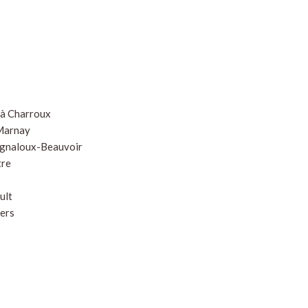
e à Charroux
 Marnay
Mignaloux-Beauvoir
tre
ult
iers