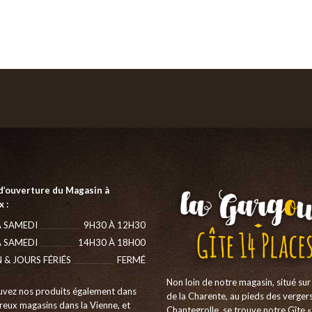
d’ouverture du Magasin à
 :
 SAMEDI
9H30 À 12H30
 SAMEDI
14H30 À 18H00
N & JOURS FÉRIÉS
FERMÉ
Non loin de notre magasin, situé sur 
uvez nos produits également dans
de la Charente, au pieds des verger
eux magasins dans la Vienne, et
Chantegrolle, se trouve notre Gîte «