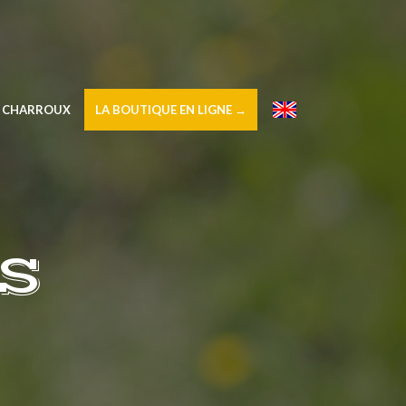
À CHARROUX
LA BOUTIQUE EN LIGNE →
–
S