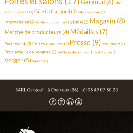
Foires et salons
(17)
Gargouil
(6)
Gite
Gîte La Gargouil
(3)
grande capacité
(1)
Gîte à la ferme
(1)
Magasin
(8)
International
(2)
Label
(2)
Jus de fruits pétillant
(1)
Médailles
(7)
Marché de producteurs
(4)
Presse
(9)
Partenariat
(2)
Portes ouvertes
(2)
Producteurs
(1)
Producteurs de pommes
(2)
Pétillants de pommes
(1)
Sud Vienne
(1)
Verger
(5)
Vienne
(1)
SARL Gargouil ∙ à Charroux (86) ∙ tél 05 49 87 50 23