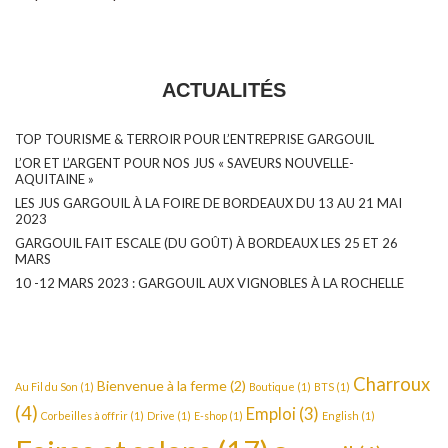
ACTUALITÉS
TOP TOURISME & TERROIR POUR L’ENTREPRISE GARGOUIL
L’OR ET L’ARGENT POUR NOS JUS « SAVEURS NOUVELLE-
AQUITAINE »
LES JUS GARGOUIL À LA FOIRE DE BORDEAUX DU 13 AU 21 MAI
2023
GARGOUIL FAIT ESCALE (DU GOÛT) À BORDEAUX LES 25 ET 26
MARS
10 -12 MARS 2023 : GARGOUIL AUX VIGNOBLES À LA ROCHELLE
Charroux
Bienvenue à la ferme
(2)
Au Fil du Son
(1)
Boutique
(1)
BTS
(1)
(4)
Emploi
(3)
Corbeilles à offrir
(1)
Drive
(1)
E-shop
(1)
English
(1)