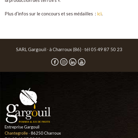
la production des terroirs ».
Plus d’infos sur le concours et ses médailles :
ici
.
SARL Gargouil ∙ à Charroux (86) ∙ tél 05 49 87 50 23
Entreprise Gargouil
Chantegrolle
∙ 86250 Charroux