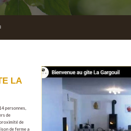
3
TE LA
 14 personnes,
ers de
 proximité de
aison de ferme a