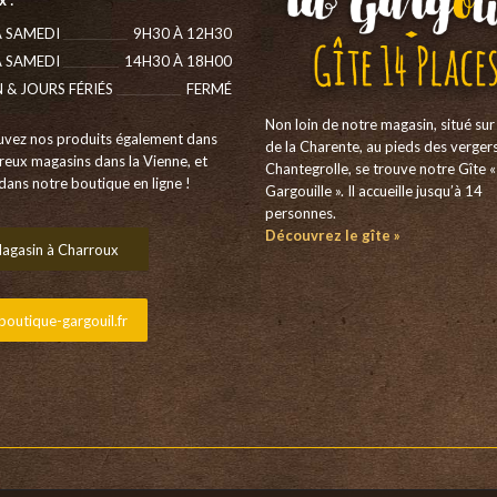
 :
 SAMEDI
9H30 À 12H30
 SAMEDI
14H30 À 18H00
N & JOURS FÉRIÉS
FERMÉ
Non loin de notre magasin, situé sur 
uvez nos produits également dans
de la Charente, au pieds des verger
eux magasins dans la Vienne, et
Chantegrolle, se trouve notre Gîte «
dans notre boutique en ligne !
Gargouille ». Il accueille jusqu’à 14
personnes.
Découvrez le gîte »
agasin à Charroux
outique-gargouil.fr