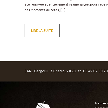
été rénovée et entièrement réaménagée, pour recevo
des moments de fêtes, […]
LIRE LA SUITE
SARL Gargouil ∙ à Charroux (86) ∙ tél 05 49 87 50 23
Heures 