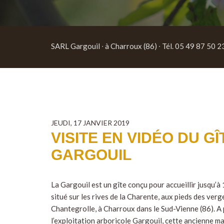
SARL Gargouil ∙ à Charroux (86) ∙ Tél. 05 49 87 50 2
JEUDI, 17 JANVIER 2019
VISITE EN VIDÉO DU GÎ
GARGOUIL
La Gargouil est un gîte conçu pour accueillir jusqu’à
situé sur les rives de la Charente, aux pieds des verg
Chantegrolle, à Charroux dans le Sud-Vienne (86). A
l’exploitation arboricole Gargouil, cette ancienne m