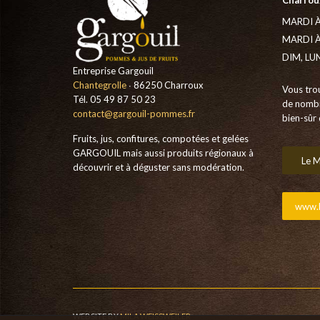
Charroux
MARDI À
MARDI À
DIM, LU
Entreprise Gargouil
Chantegrolle
∙ 86250 Charroux
Vous tro
Tél. 05 49 87 50 23
de nombr
contact@gargouil-pommes.fr
bien-sûr 
Fruits, jus, confitures, compotées et gelées
GARGOUIL mais aussi produits régionaux à
Le M
découvrir et à déguster sans modération.
www.b
WEBSITE BY
MILA WEISSWEILER