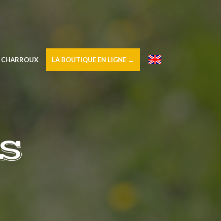
À CHARROUX
LA BOUTIQUE EN LIGNE →
–
S