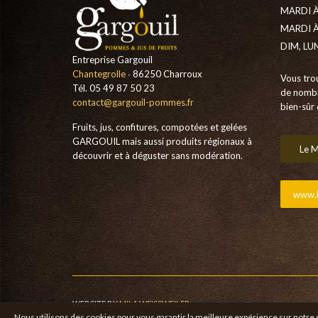
MARDI À
MARDI À
DIM, LU
Entreprise Gargouil
Chantegrolle
∙ 86250 Charroux
Vous tro
Tél. 05 49 87 50 23
de nombr
contact@gargouil-pommes.fr
bien-sûr 
Fruits, jus, confitures, compotées et gelées
GARGOUIL mais aussi produits régionaux à
Le M
découvrir et à déguster sans modération.
www.b
WEBSITE BY
MILA WEISSWEILER
Nous utilisons des cookies pour vous garantir la meilleure expérience sur notre si