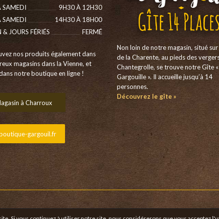
 SAMEDI
9H30 À 12H30
 SAMEDI
14H30 À 18H00
N & JOURS FÉRIÉS
FERMÉ
Non loin de notre magasin, situé sur 
uvez nos produits également dans
de la Charente, au pieds des verger
eux magasins dans la Vienne, et
Chantegrolle, se trouve notre Gîte «
dans notre boutique en ligne !
Gargouille ». Il accueille jusqu’à 14
personnes.
Découvrez le gîte »
agasin à Charroux
outique-gargouil.fr
te. Si vous continuez à utiliser notre site, nous considérerons que vous acceptez l'ut