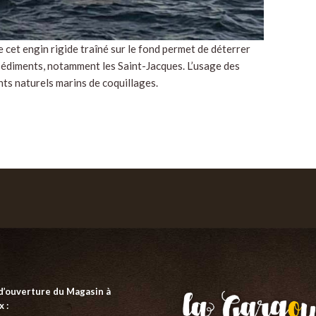
e cet engin rigide traîné sur le fond permet de déterrer
 sédiments, notamment les Saint-Jacques. L’usage des
ts naturels marins de coquillages.
d’ouverture du Magasin à
 :