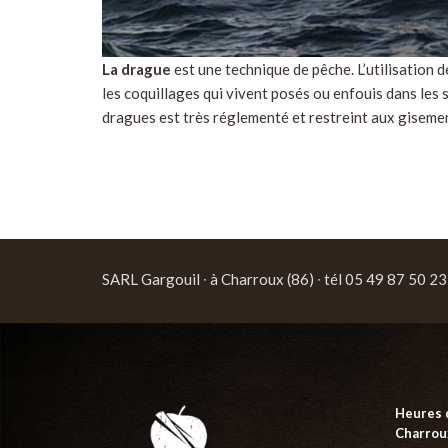
La drague
est une technique de pêche. L’utilisation d
les coquillages qui vivent posés ou enfouis dans les
dragues est très réglementé et restreint aux gisemen
SARL Gargouil ∙ à Charroux (86) ∙ tél 05 49 87 50 23
Heures 
Charroux