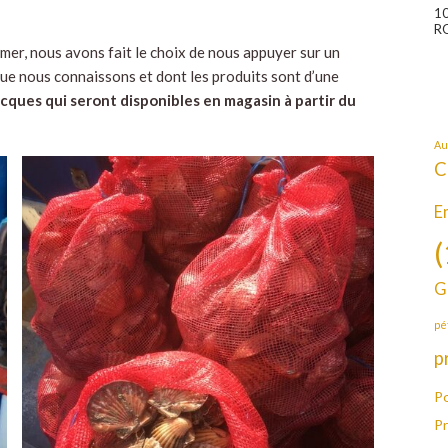
1
R
mer, nous avons fait le choix de nous appuyer sur un
e nous connaissons et dont les produits sont d’une
acques qui seront disponibles en magasin à partir du
Au
C
E
(
G
pé
p
Po
P