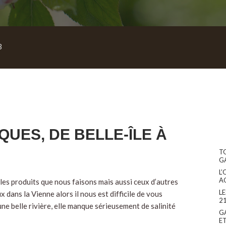
3
QUES, DE BELLE-ÎLE À
T
G
L’
A
les produits que nous faisons mais aussi ceux d’autres
L
dans la Vienne alors il nous est difficile de vous
2
e belle rivière, elle manque sérieusement de salinité
G
E