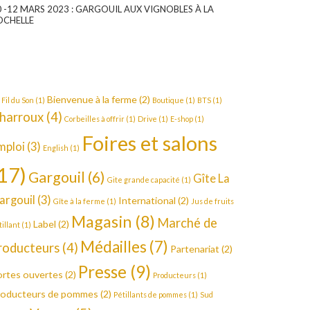
0 -12 MARS 2023 : GARGOUIL AUX VIGNOBLES À LA
OCHELLE
Bienvenue à la ferme
(2)
 Fil du Son
(1)
Boutique
(1)
BTS
(1)
harroux
(4)
Corbeilles à offrir
(1)
Drive
(1)
E-shop
(1)
Foires et salons
mploi
(3)
English
(1)
17)
Gargouil
(6)
Gîte La
Gite grande capacité
(1)
argouil
(3)
International
(2)
Gîte à la ferme
(1)
Jus de fruits
Magasin
(8)
Marché de
Label
(2)
tillant
(1)
Médailles
(7)
roducteurs
(4)
Partenariat
(2)
Presse
(9)
rtes ouvertes
(2)
Producteurs
(1)
roducteurs de pommes
(2)
Pétillants de pommes
(1)
Sud