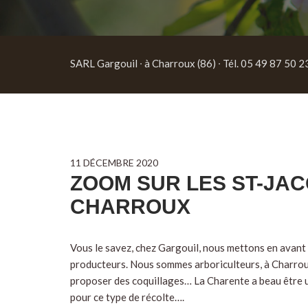
SARL Gargouil ∙ à Charroux (86) ∙ Tél. 05 49 87 50 2
11 DÉCEMBRE 2020
ZOOM SUR LES ST-JAC
CHARROUX
Vous le savez, chez Gargouil, nous mettons en avant 
producteurs. Nous sommes arboriculteurs, à Charroux 
proposer des coquillages… La Charente a beau être un
pour ce type de récolte….