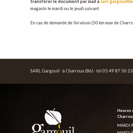
transférer le document par mail à
sarl-gargouil8
magasin le mardi ou le jeudi suivant
En cas de demande de livraison (50 km max de Charro
SARL Gargouil ∙ à Charroux (86) ∙ tél 05 49 87 50 23
Heures 
Charroux
MARDI À
MARDI À