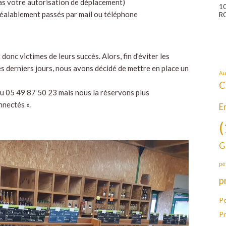
as votre autorisation de déplacement)
1
éalablement passés par mail ou téléphone
R
onc victimes de leurs succès. Alors, fin d’éviter les
es derniers jours, nous avons décidé de mettre en place un
Au
C
au 05 49 87 50 23 mais nous la réservons plus
nnectés ».
E
(
G
pé
p
Po
P