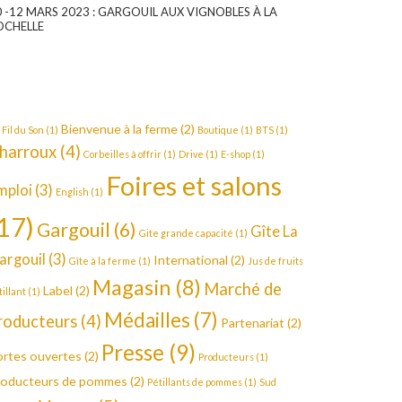
0 -12 MARS 2023 : GARGOUIL AUX VIGNOBLES À LA
OCHELLE
Bienvenue à la ferme
(2)
 Fil du Son
(1)
Boutique
(1)
BTS
(1)
harroux
(4)
Corbeilles à offrir
(1)
Drive
(1)
E-shop
(1)
Foires et salons
mploi
(3)
English
(1)
17)
Gargouil
(6)
Gîte La
Gite grande capacité
(1)
argouil
(3)
International
(2)
Gîte à la ferme
(1)
Jus de fruits
Magasin
(8)
Marché de
Label
(2)
tillant
(1)
Médailles
(7)
roducteurs
(4)
Partenariat
(2)
Presse
(9)
rtes ouvertes
(2)
Producteurs
(1)
roducteurs de pommes
(2)
Pétillants de pommes
(1)
Sud