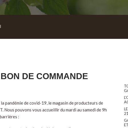
3
 BON DE COMMANDE
T
G
L’
A
e la pandémie de covid-19, le magasin de producteurs de
L
RT. Nous pouvons vous accueillir du mardi au samedi de 9h
2
barrières :
G
E