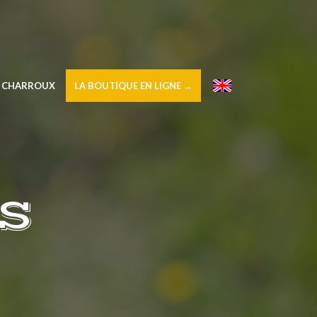
À CHARROUX
LA BOUTIQUE EN LIGNE →
–
S