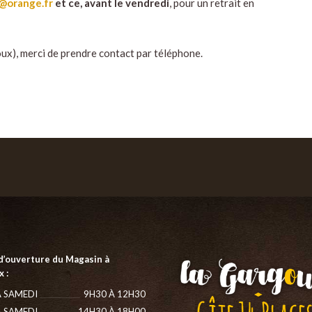
6@orange.fr
et ce, avant le vendredi
, pour un retrait en
ux), merci de prendre contact par téléphone.
d’ouverture du Magasin à
 :
 SAMEDI
9H30 À 12H30
 SAMEDI
14H30 À 18H00