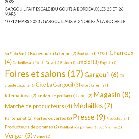
2023
GARGOUIL FAIT ESCALE (DU GOÛT) À BORDEAUX LES 25 ET 26
MARS
10 -12 MARS 2023 : GARGOUIL AUX VIGNOBLES À LA ROCHELLE
Charroux
Bienvenue à la ferme
(2)
Au Fil du Son
(1)
Boutique
(1)
BTS
(1)
(4)
Emploi
(3)
Corbeilles à offrir
(1)
Drive
(1)
E-shop
(1)
English
(1)
Foires et salons
(17)
Gargouil
(6)
Gite
Gîte La Gargouil
(3)
grande capacité
(1)
Gîte à la ferme
(1)
Magasin
(8)
International
(2)
Label
(2)
Jus de fruits pétillant
(1)
Médailles
(7)
Marché de producteurs
(4)
Presse
(9)
Partenariat
(2)
Portes ouvertes
(2)
Producteurs
(1)
Producteurs de pommes
(2)
Pétillants de pommes
(1)
Sud Vienne
(1)
Verger
(5)
Vienne
(1)