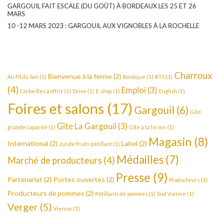
GARGOUIL FAIT ESCALE (DU GOÛT) À BORDEAUX LES 25 ET 26
MARS
10 -12 MARS 2023 : GARGOUIL AUX VIGNOBLES À LA ROCHELLE
Charroux
Bienvenue à la ferme
(2)
Au Fil du Son
(1)
Boutique
(1)
BTS
(1)
(4)
Emploi
(3)
Corbeilles à offrir
(1)
Drive
(1)
E-shop
(1)
English
(1)
Foires et salons
(17)
Gargouil
(6)
Gite
Gîte La Gargouil
(3)
grande capacité
(1)
Gîte à la ferme
(1)
Magasin
(8)
International
(2)
Label
(2)
Jus de fruits pétillant
(1)
Médailles
(7)
Marché de producteurs
(4)
Presse
(9)
Partenariat
(2)
Portes ouvertes
(2)
Producteurs
(1)
Producteurs de pommes
(2)
Pétillants de pommes
(1)
Sud Vienne
(1)
Verger
(5)
Vienne
(1)