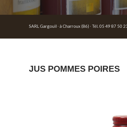
SARL Gargouil ∙ à Charroux (86) ∙ Tél. 05 49 87 50 2
JUS POMMES POIRES