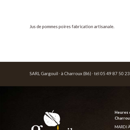
Jus de pommes poires fabrication artisanale.
SARL Gargouil ∙ à Charroux (86) ∙ tél 05 49 87 50 23
Heures 
Charroux
MARDI À