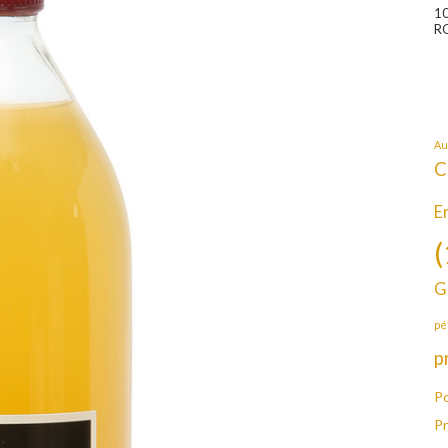
1
R
Au
C
E
(
G
pé
p
Po
P