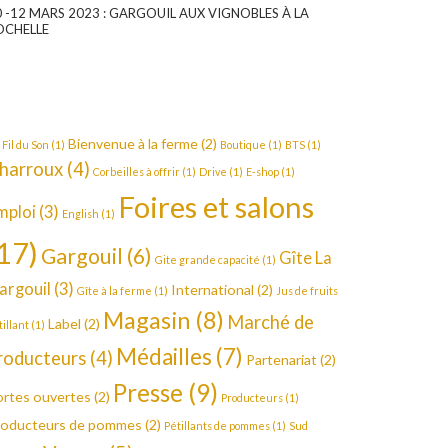
0 -12 MARS 2023 : GARGOUIL AUX VIGNOBLES À LA
OCHELLE
Bienvenue à la ferme
(2)
 Fil du Son
(1)
Boutique
(1)
BTS
(1)
harroux
(4)
Corbeilles à offrir
(1)
Drive
(1)
E-shop
(1)
Foires et salons
mploi
(3)
English
(1)
17)
Gargouil
(6)
Gîte La
Gite grande capacité
(1)
argouil
(3)
International
(2)
Gîte à la ferme
(1)
Jus de fruits
Magasin
(8)
Marché de
Label
(2)
tillant
(1)
Médailles
(7)
roducteurs
(4)
Partenariat
(2)
Presse
(9)
rtes ouvertes
(2)
Producteurs
(1)
roducteurs de pommes
(2)
Pétillants de pommes
(1)
Sud