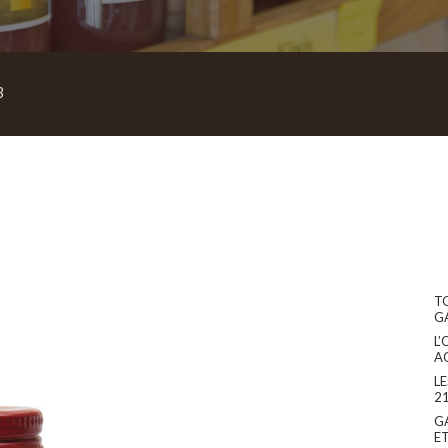
3
T
G
L’
A
L
2
G
E