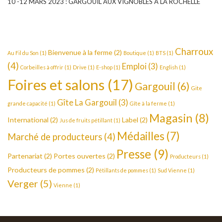
10 -12 MARS 2023 : GARGOUIL AUX VIGNOBLES À LA ROCHELLE
Charroux
Bienvenue à la ferme
(2)
Au Fil du Son
(1)
Boutique
(1)
BTS
(1)
(4)
Emploi
(3)
Corbeilles à offrir
(1)
Drive
(1)
E-shop
(1)
English
(1)
Foires et salons
(17)
Gargouil
(6)
Gite
Gîte La Gargouil
(3)
grande capacité
(1)
Gîte à la ferme
(1)
Magasin
(8)
International
(2)
Label
(2)
Jus de fruits pétillant
(1)
Médailles
(7)
Marché de producteurs
(4)
Presse
(9)
Partenariat
(2)
Portes ouvertes
(2)
Producteurs
(1)
Producteurs de pommes
(2)
Pétillants de pommes
(1)
Sud Vienne
(1)
Verger
(5)
Vienne
(1)