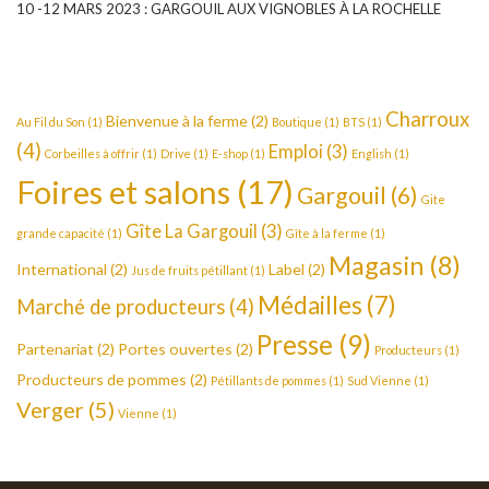
10 -12 MARS 2023 : GARGOUIL AUX VIGNOBLES À LA ROCHELLE
Charroux
Bienvenue à la ferme
(2)
Au Fil du Son
(1)
Boutique
(1)
BTS
(1)
(4)
Emploi
(3)
Corbeilles à offrir
(1)
Drive
(1)
E-shop
(1)
English
(1)
Foires et salons
(17)
Gargouil
(6)
Gite
Gîte La Gargouil
(3)
grande capacité
(1)
Gîte à la ferme
(1)
Magasin
(8)
International
(2)
Label
(2)
Jus de fruits pétillant
(1)
Médailles
(7)
Marché de producteurs
(4)
Presse
(9)
Partenariat
(2)
Portes ouvertes
(2)
Producteurs
(1)
Producteurs de pommes
(2)
Pétillants de pommes
(1)
Sud Vienne
(1)
Verger
(5)
Vienne
(1)