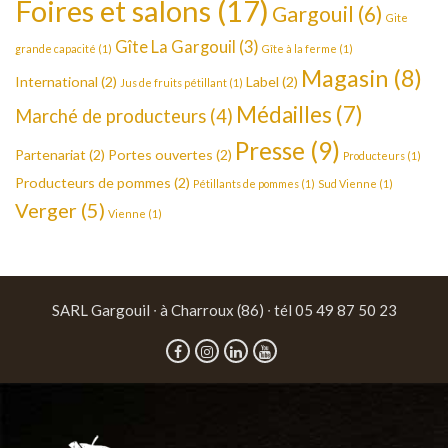
Foires et salons
(17)
Gargouil
(6)
Gite
Gîte La Gargouil
(3)
grande capacité
(1)
Gîte à la ferme
(1)
Magasin
(8)
International
(2)
Label
(2)
Jus de fruits pétillant
(1)
Médailles
(7)
Marché de producteurs
(4)
Presse
(9)
Partenariat
(2)
Portes ouvertes
(2)
Producteurs
(1)
Producteurs de pommes
(2)
Pétillants de pommes
(1)
Sud Vienne
(1)
Verger
(5)
Vienne
(1)
SARL Gargouil ∙ à Charroux (86) ∙ tél 05 49 87 50 23