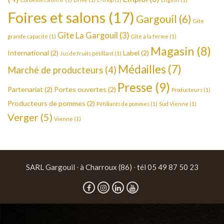
Foires et salons
(17)
Gargouil
(6)
Gite
Gîte La Gargouil
(3)
grande capacité
(1)
Gîte à la ferme
(1)
Magasin
(8)
International
(2)
Label
(2)
Jus de fruits pétillant
(1)
Médailles
(7)
Marché de producteurs
(4)
Presse
(9)
Partenariat
(2)
Portes ouvertes
(2)
Producteurs
(1)
Producteurs de pommes
(2)
Pétillants de pommes
(1)
Sud Vienne
(1)
Verger
(5)
Vienne
(1)
SARL Gargouil ∙ à Charroux (86) ∙ tél 05 49 87 50 23