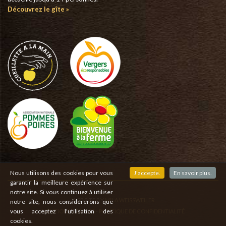
Découvrez le gîte »
Nous utilisons des cookies pour vous
J'accepte.
En savoir plus.
garantir la meilleure expérience sur
notre site. Si vous continuez à utiliser
WEBSITE BY
MILA WEISSWEILER
notre site, nous considérerons que
vous acceptez l'utilisation des
MENTIONS LÉGALES
-
POLITIQUE DE CONFIDENTIALITÉ
cookies.