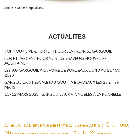
Sans sucres ajoutés.
ACTUALITÉS
TOP TOURISME & TERROIR POUR L’ENTREPRISE GARGOUIL
L’OR ET L’ARGENT POUR NOS JUS « SAVEURS NOUVELLE-
AQUITAINE »
LES JUS GARGOUIL À LA FOIRE DE BORDEAUX DU 13 AU 21 MAI
2023
GARGOUIL FAIT ESCALE (DU GOÛT) À BORDEAUX LES 25 ET 26
MARS
10 -12 MARS 2023 : GARGOUIL AUX VIGNOBLES À LA ROCHELLE
Charroux
Bienvenue à la ferme
(2)
Au Fil du Son
(1)
Boutique
(1)
BTS
(1)
(4)
Emploi
(3)
Corbeilles à offrir
(1)
Drive
(1)
E-shop
(1)
English
(1)