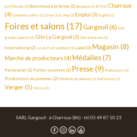
Charroux
Bienvenue à la ferme
(2)
Au Fil du Son
(1)
Boutique
(1)
BTS
(1)
(4)
Emploi
(3)
Corbeilles à offrir
(1)
Drive
(1)
E-shop
(1)
English
(1)
Foires et salons
(17)
Gargouil
(6)
Gite
Gîte La Gargouil
(3)
grande capacité
(1)
Gîte à la ferme
(1)
Magasin
(8)
International
(2)
Label
(2)
Jus de fruits pétillant
(1)
Médailles
(7)
Marché de producteurs
(4)
Presse
(9)
Partenariat
(2)
Portes ouvertes
(2)
Producteurs
(1)
Producteurs de pommes
(2)
Pétillants de pommes
(1)
Sud Vienne
(1)
Verger
(5)
Vienne
(1)
SARL Gargouil ∙ à Charroux (86) ∙ tél 05 49 87 50 23