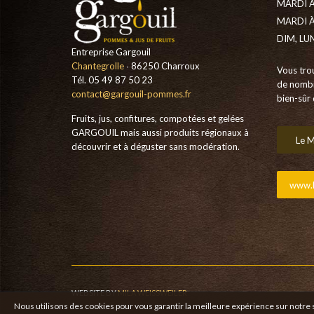
MARDI À
MARDI À
DIM, LU
Entreprise Gargouil
Chantegrolle
∙ 86250 Charroux
Vous tro
Tél. 05 49 87 50 23
de nombr
contact@gargouil-pommes.fr
bien-sûr 
Fruits, jus, confitures, compotées et gelées
GARGOUIL mais aussi produits régionaux à
Le M
découvrir et à déguster sans modération.
www.b
WEBSITE BY
MILA WEISSWEILER
Nous utilisons des cookies pour vous garantir la meilleure expérience sur notre si