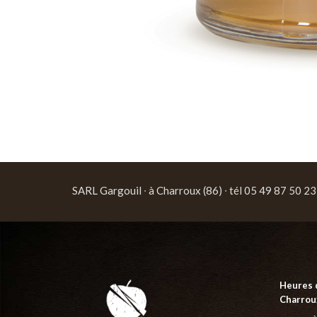
SARL Gargouil ∙ à Charroux (86) ∙ tél 05 49 87 50 23
Heures 
Charroux