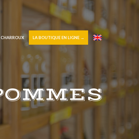
À CHARROUX
LA BOUTIQUE EN LIGNE →
–
 POMMES