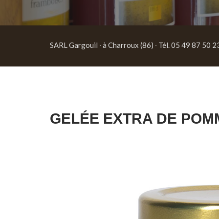
SARL Gargouil ∙ à Charroux (86) ∙ Tél. 05 49 87 50 2
GELÉE EXTRA DE POM