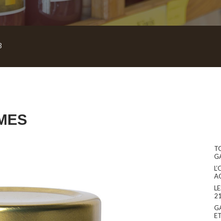
3
MES
T
G
L’
A
L
2
G
E