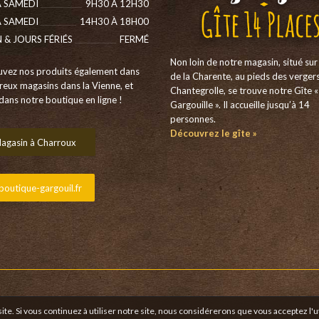
 SAMEDI
9H30 À 12H30
 SAMEDI
14H30 À 18H00
N & JOURS FÉRIÉS
FERMÉ
Non loin de notre magasin, situé sur 
uvez nos produits également dans
de la Charente, au pieds des verger
eux magasins dans la Vienne, et
Chantegrolle, se trouve notre Gîte «
dans notre boutique en ligne !
Gargouille ». Il accueille jusqu’à 14
personnes.
Découvrez le gîte »
agasin à Charroux
outique-gargouil.fr
te. Si vous continuez à utiliser notre site, nous considérerons que vous acceptez l'ut