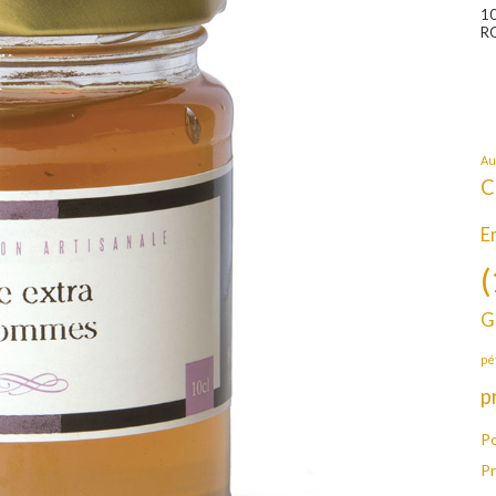
1
R
Au
C
E
(
G
pé
p
Po
P