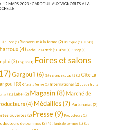
0 -12 MARS 2023 : GARGOUIL AUX VIGNOBLES À LA
OCHELLE
Bienvenue à la ferme
(2)
 Fil du Son
(1)
Boutique
(1)
BTS
(1)
harroux
(4)
Corbeilles à offrir
(1)
Drive
(1)
E-shop
(1)
Foires et salons
mploi
(3)
English
(1)
17)
Gargouil
(6)
Gîte La
Gite grande capacité
(1)
argouil
(3)
International
(2)
Gîte à la ferme
(1)
Jus de fruits
Magasin
(8)
Marché de
Label
(2)
tillant
(1)
Médailles
(7)
roducteurs
(4)
Partenariat
(2)
Presse
(9)
rtes ouvertes
(2)
Producteurs
(1)
roducteurs de pommes
(2)
Pétillants de pommes
(1)
Sud