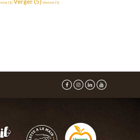
Verger
(5)
enne
(1)
Vienne
(1)